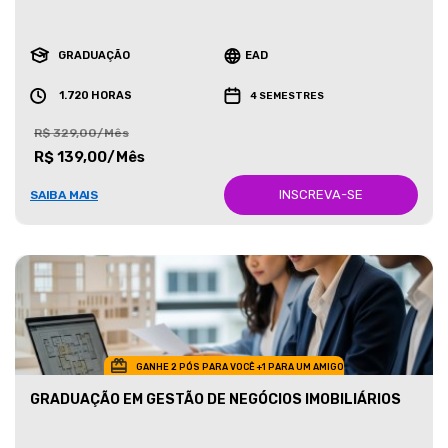
GRADUAÇÃO
EAD
1.720 HORAS
4 SEMESTRES
R$ 329,00/Mês
R$ 139,00/Mês
INSCREVA-SE
SAIBA MAIS
GANHE 2 PÓS PARA VOCÊ +1 PARA UM AMIGO
GRADUAÇÃO EM GESTÃO DE NEGÓCIOS IMOBILIÁRIOS