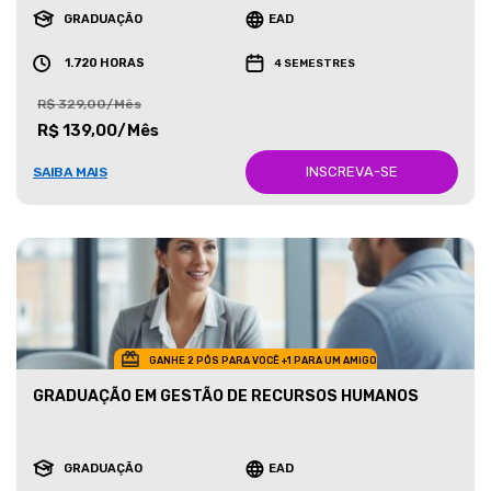
GRADUAÇÃO
EAD
1.720 HORAS
4 SEMESTRES
R$ 329,00/Mês
R$ 139,00/Mês
INSCREVA-SE
SAIBA MAIS
GANHE 2 PÓS PARA VOCÊ +1 PARA UM AMIGO
GRADUAÇÃO EM GESTÃO DE RECURSOS HUMANOS
GRADUAÇÃO
EAD