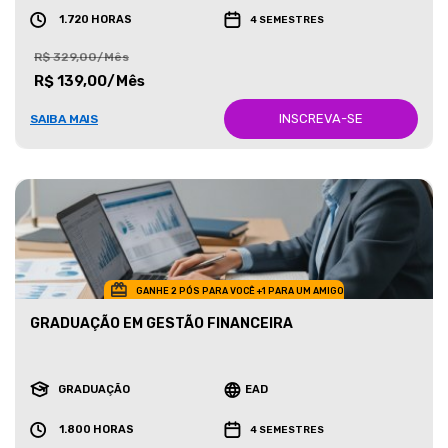
1.720 HORAS
4 SEMESTRES
R$ 329,00/Mês
R$ 139,00/Mês
INSCREVA-SE
SAIBA MAIS
GANHE 2 PÓS PARA VOCÊ +1 PARA UM AMIGO
GRADUAÇÃO EM GESTÃO FINANCEIRA
GRADUAÇÃO
EAD
1.800 HORAS
4 SEMESTRES