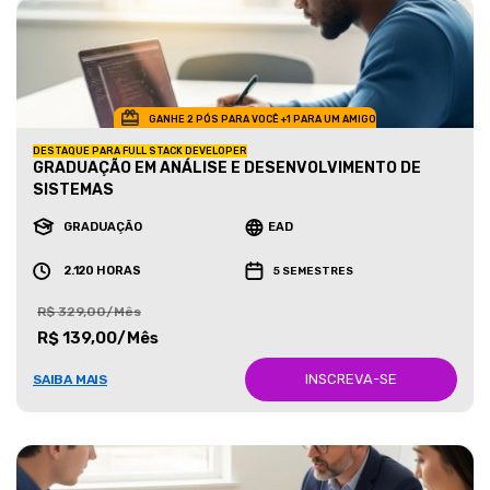
GANHE 2 PÓS PARA VOCÊ +1 PARA UM AMIGO
DESTAQUE PARA FULL STACK DEVELOPER
GRADUAÇÃO EM ANÁLISE E DESENVOLVIMENTO DE
SISTEMAS
GRADUAÇÃO
EAD
2.120 HORAS
5 SEMESTRES
R$ 329,00/Mês
R$ 139,00/Mês
INSCREVA-SE
SAIBA MAIS