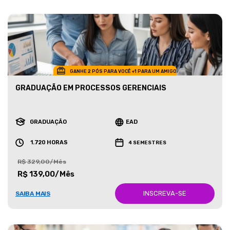
GANHE 2 PÓS PARA VOCÊ +1 PARA UM AMIGO
GRADUAÇÃO EM PROCESSOS GERENCIAIS
GRADUAÇÃO
EAD
1.720 HORAS
4 SEMESTRES
R$ 329,00/Mês
R$ 139,00/Mês
INSCREVA-SE
SAIBA MAIS