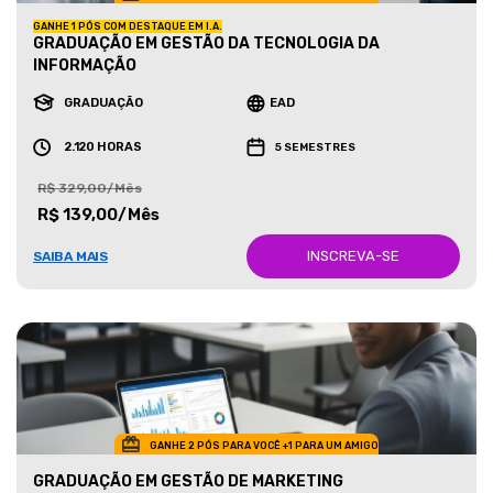
GANHE 1 PÓS COM DESTAQUE EM I.A.
GRADUAÇÃO EM GESTÃO DA TECNOLOGIA DA
INFORMAÇÃO
GRADUAÇÃO
EAD
2.120 HORAS
5 SEMESTRES
R$ 329,00/Mês
R$ 139,00/Mês
INSCREVA-SE
SAIBA MAIS
GANHE 2 PÓS PARA VOCÊ +1 PARA UM AMIGO
GRADUAÇÃO EM GESTÃO DE MARKETING