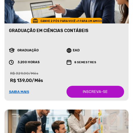
GANHE 2 PÓS PARA VOCÊ +1 PARA UM AMIGO
GRADUAÇÃO EM CIÊNCIAS CONTÁBEIS
GRADUAÇÃO
EAD
3.200 HORAS
8 SEMESTRES
R$ 329,00/Mês
R$ 139,00/Mês
INSCREVA-SE
SAIBA MAIS