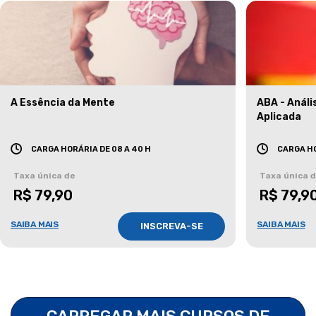
A Essência da Mente
ABA - Anál
Aplicada
CARGA HORÁRIA DE 08 A 40 H
CARGA HO
Taxa única de
Taxa única 
R$ 79,90
R$ 79,9
SAIBA MAIS
SAIBA MAIS
INSCREVA-SE
CARREGAR MAIS CURSOS DE