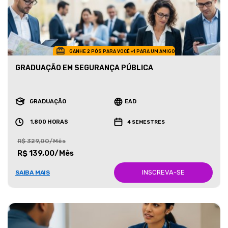
GANHE 2 PÓS PARA VOCÊ +1 PARA UM AMIGO
GRADUAÇÃO EM SEGURANÇA PÚBLICA
GRADUAÇÃO
EAD
1.800 HORAS
4 SEMESTRES
R$ 329,00/Mês
R$ 139,00/Mês
INSCREVA-SE
SAIBA MAIS