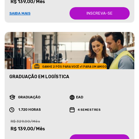
R$ 139,00/Mês
INSCREVA-SE
SAIBA MAIS
GANHE 2 PÓS PARA VOCÊ +1 PARA UM AMIGO
GRADUAÇÃO EM LOGÍSTICA
GRADUAÇÃO
EAD
1.720 HORAS
4 SEMESTRES
R$ 329,00/Mês
R$ 139,00/Mês