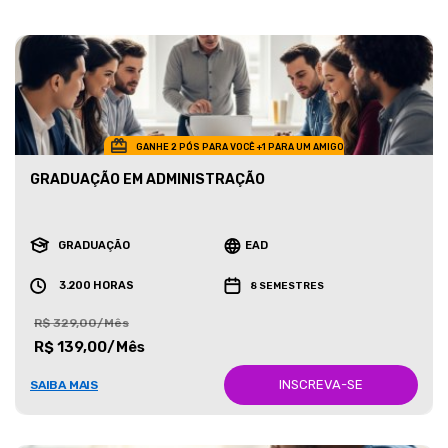
GANHE 2 PÓS PARA VOCÊ +1 PARA UM AMIGO
GRADUAÇÃO EM ADMINISTRAÇÃO
GRADUAÇÃO
EAD
3.200 HORAS
8 SEMESTRES
R$ 329,00/Mês
R$ 139,00/Mês
INSCREVA-SE
SAIBA MAIS