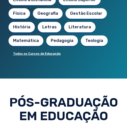
Física
Geografia
Gestão Escolar
História
Letras
Literatura
Matemática
Pedagogia
Teologia
Todos os Cursos de Educação
PÓS-GRADUAÇÃO
EM EDUCAÇÃO