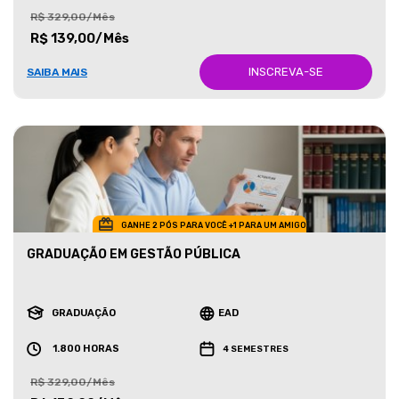
R$ 329,00/Mês
R$ 139,00/Mês
INSCREVA-SE
SAIBA MAIS
GANHE 2 PÓS PARA VOCÊ +1 PARA UM AMIGO
GRADUAÇÃO EM GESTÃO PÚBLICA
GRADUAÇÃO
EAD
1.800 HORAS
4 SEMESTRES
R$ 329,00/Mês