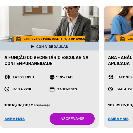
GANHE 2 POS PARA VOCE +1 PARA UM AMIGO
GAN
COM VIDEOAULAS
A FUNÇÃO DO SECRETÁRIO ESCOLAR NA
ABA - ANÁ
CONTEMPORANEIDADE
APLICADA
LATO SENSU
100% EAD
LATO SE
360 A 720H
360 A 72
2 A 12 MESES
18X R$ 86,00/Mês
18X R$ 86,0
18X R$ 387,00/Mês
INSCREVA-SE
SAIBA MAIS
SAIBA MAIS