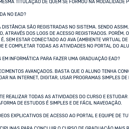
 MESMA TITULAÇÃO DE QUEM SE FORMOU NA MODALIDADE P
ADA NO EAD?
A DISTÂNCIA SÃO REGISTRADAS NO SISTEMA. SENDO ASSIM
 ATRAVÉS DOS LOGS DE ACESSO REGISTRADOS. PORÉM, O 
O É, SEM ESTAR CONECTADO AO AVA (AMBIENTE VIRTUAL D
DE E COMPLETAR TODAS AS ATIVIDADES NO PORTAL DO AL
S EM INFORMÁTICA PARA FAZER UMA GRADUAÇÃO EAD?
ECIMENTOS AVANÇADOS. BASTA QUE O ALUNO TENHA CONH
AR NA INTERNET, DIGITAR, USAR PROGRAMAS SIMPLES DE 
TE REALIZAR TODAS AS ATIVIDADES DO CURSO E ESTUDAR
FORMA DE ESTUDOS É SIMPLES E DE FÁCIL NAVEGAÇÃO.
EOS EXPLICATIVOS DE ACESSO AO PORTAL E EQUIPE DE TUT
ISCIPLINAS PARA CONCLUIR O CURSO DE GRADUAÇÃO MAIS 