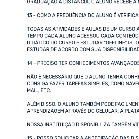
GRADUAÇÃO A DISTÂNCIA, O ALUNO RECEBE A
13 - COMO A FREQUÊNCIA DO ALUNO É VERIFIC
TODAS AS ATIVIDADES E AULAS DE UM CURSO 
TEMPO CADA ALUNO ACESSOU CADA CONTEÚDO,
DIDÁTICO DO CURSO E ESTUDAR “OFFLINE” IST
ESTUDAR DE ACORDO COM SUA DISPONIBILIDA
14 - PRECISO TER CONHECIMENTOS AVANÇADO
NÃO É NECESSÁRIO QUE O ALUNO TENHA CONH
CONSIGA FAZER TAREFAS SIMPLES, COMO NAVEG
MAIL, ETC.
ALÉM DISSO, O ALUNO TAMBÉM PODE FACILMEN
APRENDIZAGEM ATRAVÉS DO CELULAR. A PLATA
NOSSA INSTITUIÇÃO DISPONIBILIZA TAMBÉM VÍD
15 - POSSO SOLICITAR A ANTECIPAÇÃO DAS D